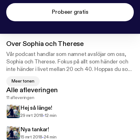
Probeer gratis
Over
Sophia och Therese
Vår podcast handlar som namnet avslöjar om oss,
Sophia och Therese. Fokus på allt som händer och
inte händer i livet mellan 20 och 40. Hoppas du som
lyssnare får lika kul som vi har när vi tar upp ämnen
Meer tonen
som hälsa, mode, relationer och allt annat som berör
Alle afleveringen
oss oavsett om man är 20 eller 40 eller allt
11 afleveringen
däremellan. Ladda ner oss nu! See
acast.com/privacy for privacy and opt-out
Hej så länge!
information.
-
29 mrt 2018
12 min
Nya tankar!
-
15 mrt 2018
24 min