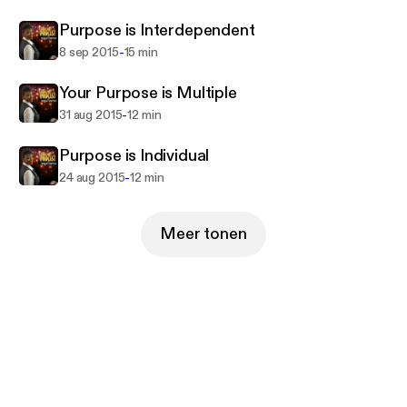
Purpose is Interdependent
-
8 sep 2015
15 min
Your Purpose is Multiple
-
31 aug 2015
12 min
Purpose is Individual
-
24 aug 2015
12 min
Meer tonen