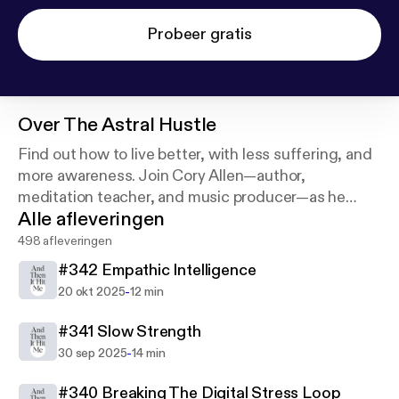
Probeer gratis
Over
The Astral Hustle
Find out how to live better, with less suffering, and
more awareness. Join Cory Allen—author,
meditation teacher, and music producer—as he
Alle afleveringen
asks leading experts in mindfulness, neuroscience,
music, and philosophy to share their wisdom.
498 afleveringen
#342 Empathic Intelligence
-
20 okt 2025
12 min
#341 Slow Strength
-
30 sep 2025
14 min
#340 Breaking The Digital Stress Loop