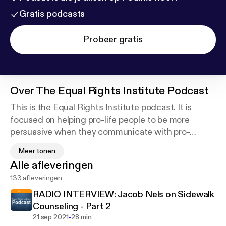
Gratis podcasts
Probeer gratis
Over
The Equal Rights Institute Podcast
This is the Equal Rights Institute podcast. It is
focused on helping pro-life people to be more
persuasive when they communicate with pro-
choice people. The main feature of this podcast is a
Meer tonen
weekly episode of an ERI author reading his or her
Alle afleveringen
article, but will also include short clips from our
133 afleveringen
Equipped for Life Course podcast, live speech
audio, and ERI updates. Equal Rights Institute is an
RADIO INTERVIEW: Jacob Nels on Sidewalk
organization dedicated to training pro-life
Counseling - Part 2
advocates to think clearly, reason honestly and
-
21 sep 2021
28 min