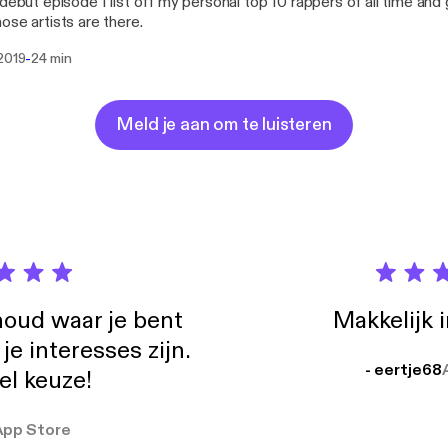
 debut episode I list off my personal top 10 rappers of all time and
ose artists are there.
-
 2019
24 min
Meld je aan om te luisteren
oud waar je bent
Makkelijk 
e interesses zijn.
- eertje68
el keuze!
App Store