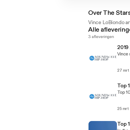
Over
The Stars
Vince LoBiondo an
Alle afleverin
3 afleveringen
2019 
Vince 
27 mrt
Top 1
Top 10
25 mrt
Top 1