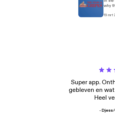
In the
why th
19 mrt
Super app. Onth
gebleven en wat j
Heel ve
- Djess