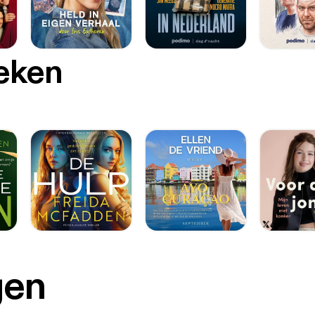
oeken
gen