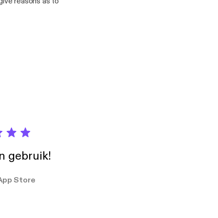
 give reasons as to
in gebruik!
App Store