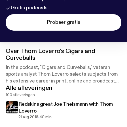
Gratis podcasts
Probeer gratis
Over
Thom Loverro's Cigars and
Curveballs
In the podcast, "Cigars and Curveballs," veteran
sports analyst Thom Loverro selects subjects from
his extensive career in print, online and broadcast
Alle afleveringen
journalism to deliver engaging conversations each
week.
100 afleveringen
Redskins great Joe Theismann with Thom
Loverro
-
21 aug 2018
40 min