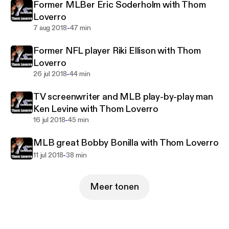
Former MLBer Eric Soderholm with Thom
Loverro
-
7 aug 2018
47 min
Former NFL player Riki Ellison with Thom
Loverro
-
26 jul 2018
44 min
TV screenwriter and MLB play-by-play man
Ken Levine with Thom Loverro
-
16 jul 2018
45 min
MLB great Bobby Bonilla with Thom Loverro
-
11 jul 2018
38 min
Meer tonen