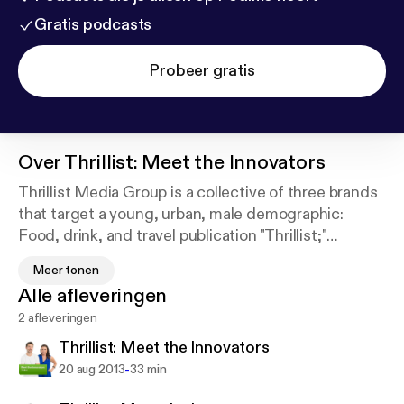
Gratis podcasts
Probeer gratis
Over
Thrillist: Meet the Innovators
Thrillist Media Group is a collective of three brands
that target a young, urban, male demographic:
Food, drink, and travel publication "Thrillist;"
members-only shopping club JackThreads; and
Meer tonen
fashion, music, and culture publication "The Crosby
Alle afleveringen
Press." Join Ben Lerer, cofounder and CEO, and
2 afleveringen
Annie Trombatore, Director of Product
Development, as they discuss their journey to
Thrillist: Meet the Innovators
becoming a top online brand.
-
20 aug 2013
33 min