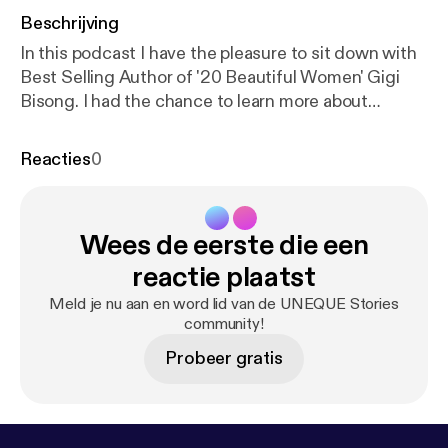
Beschrijving
In this podcast I have the pleasure to sit down with
Best Selling Author of '20 Beautiful Women' Gigi
Bisong. I had the chance to learn more about
experiences in life that have brought her to being an
author, and motivational speaker today. She has
Reacties
0
amazing insight on success and what she really
stands for.
Wees de eerste die een
reactie plaatst
Meld je nu aan en word lid van de UNEQUE Stories
community!
Probeer gratis