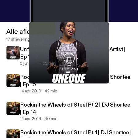
Alle afleveringen
17 afleveringen
Unfolding Life | Jade Huynh Origami Artist |
Ep 16
5 jun 2019
59 min
Rockin the Wheels of Steel Pt 3 | DJ Shortee
| Ep 15
Inspiring Your Purpose | Gigi Bisong Ep 12
UNEQUE Stories
14 apr 2019
42 min
Rockin the Wheels of Steel Pt 2 | DJ Shortee
| Ep 14
14 apr 2019
40 min
Rockin the Wheels of Steel Pt 1 | DJ Shortee |