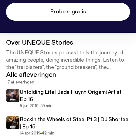
Probeer gratis
Over
UNEQUE Stories
The UNEQUE Stories podcast tells the journey of
amazing people, doing incredible things. Listen to
the "trailblazers", the "ground breakers", the
Alle afleveringen
"difference makers". Be Original. Be You. Be
UNEQUE.
17 afleveringen
Unfolding Life | Jade Huynh Origami Artist |
Ep 16
-
5 jun 2019
59 min
Rockin the Wheels of Steel Pt 3 | DJ Shortee
| Ep 15
-
14 apr 2019
42 min