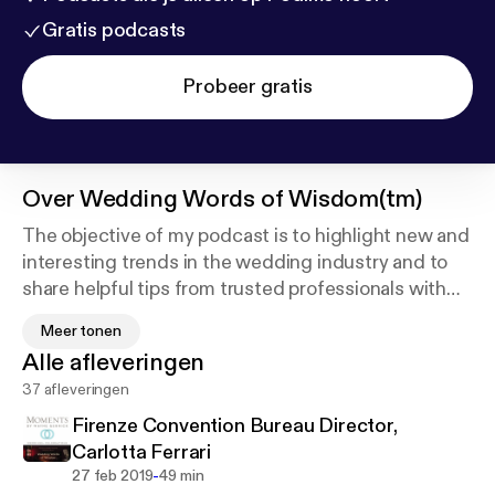
Gratis podcasts
Probeer gratis
Over
Wedding Words of Wisdom(tm)
The objective of my podcast is to highlight new and
interesting trends in the wedding industry and to
share helpful tips from trusted professionals with
my listeners. For my interviews, I carefully select
Meer tonen
individuals that are knowledgeable and creative.
Alle afleveringen
Enjoy the interviews.
37 afleveringen
Firenze Convention Bureau Director,
Carlotta Ferrari
-
27 feb 2019
49 min