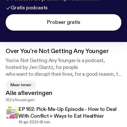
Gratis podcasts
Probeer gratis
Over
You're Not Getting Any Younger
You’re Not Getting Any Younger is a podcast,
hosted by Jen Glantz, for people
who want to disrupt their lives, for a good reason, to
make it count. Tune in
Meer tonen
every Monday for a new episode to hear honest
Alle afleveringen
conversations about
162 afleveringen
entrepreneurship, love, unique careers, failure, and
self-care, from real
EP 162: Pick-Me-Up Episode - How to Deal
people, just like you, who are making big changes,
With Conflict + Ways to Eat Healthier
starting with small things.
-
16 apr 2021
18 min