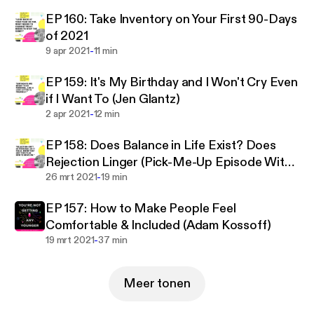
EP 160: Take Inventory on Your First 90-Days
of 2021
-
9 apr 2021
11 min
EP 159: It's My Birthday and I Won't Cry Even
if I Want To (Jen Glantz)
-
2 apr 2021
12 min
EP 158: Does Balance in Life Exist? Does
Rejection Linger (Pick-Me-Up Episode With
-
Jen Glantz)
26 mrt 2021
19 min
EP 157: How to Make People Feel
Comfortable & Included (Adam Kossoff)
-
19 mrt 2021
37 min
Meer tonen