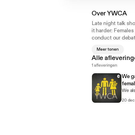
Over
YWCA
Late night talk sh
it harder: Females
conduct our debat
harder!!
Meer tonen
Cover art photo p
Alle afleverin
1 afleveringen
We ga
femal
We als
20 dec