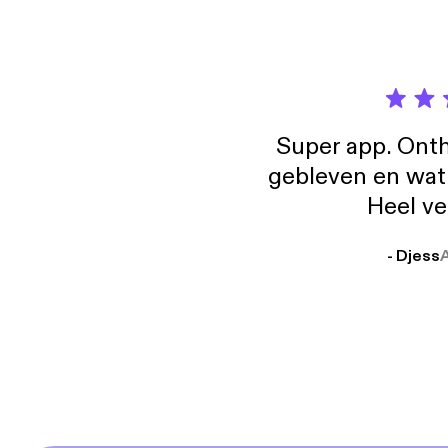
Super app. Onth
gebleven en wat j
Heel ve
- Djess