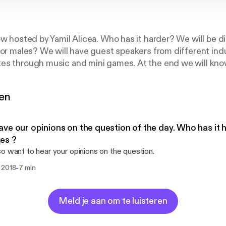
ow hosted by Yamil Alicea. Who has it harder? We will be 
 or males? We will have guest speakers from different indu
es through music and mini games. At the end we will know
rovided by Sandy Millar on Unsplash:
https://unsplash.c
gen
ve our opinions on the question of the day. Who has it 
es ?
o want to hear your opinions on the question.
-
 2018
7 min
Meld je aan om te luisteren