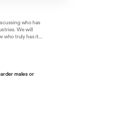
discussing who has
stries. We will
 who truly has it
om/@sandym10
harder males or