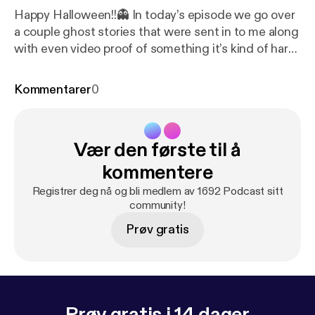
Happy Halloween!!👻 In today’s episode we go over
a couple ghost stories that were sent in to me along
with even video proof of something it’s kind of hard
to hear in the audio but you’ll get the jist. Devyn ams
Hanna (my best wishes) join me while we talk about
Kommentarer
0
personal experiences with the other side along with
the experiences that were sent in by listeners. Fair
warning, I struggle to sleep that night after
Vær den første til å
recording 😅 Happy All Hallows’ Eve and stay safe!
🖤
kommentere
Registrer deg nå og bli medlem av 1692 Podcast sitt
community!
Prøv gratis
Prøv gratis i 14 dager