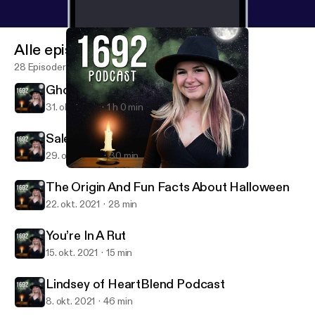
Alle episoder
28 Episoder
Ghost Stories 2 Halloween
31. okt. 2021
1 h 0 min
Salem Witch Trials - 1692
29. okt. 2021
30 min
Ghost Stories 2 Halloween
1692 Podcast
The Origin And Fun Facts About Halloween
22. okt. 2021
28 min
You’re In A Rut
15. okt. 2021
15 min
Lindsey of HeartBlend Podcast
8. okt. 2021
46 min