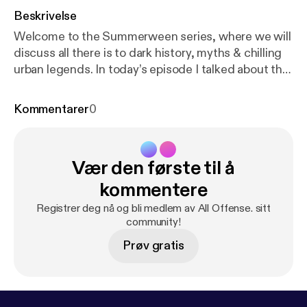
Beskrivelse
Welcome to the Summerween series, where we will
discuss all there is to dark history, myths & chilling
urban legends. In today’s episode I talked about the
history & roots of female hysteria, myths
surrounding women throughout the history, the
Kommentarer
0
practice of lobotomies & the Rosemary Kennedy
lobotomy.
Vær den første til å
kommentere
Registrer deg nå og bli medlem av All Offense. sitt
community!
Prøv gratis