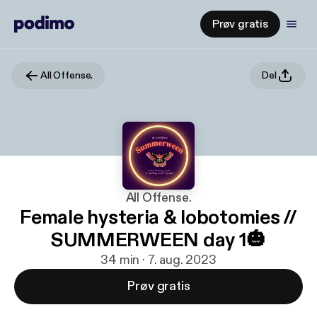
Prøv gratis
All Offense.
Del
All Offense.
Female hysteria & lobotomies //
SUMMERWEEN day 1🎃
34 min · 7. aug. 2023
Prøv gratis