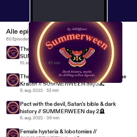
Alle episoder
80 Episoder
The dark history of Witchcraft //
SUMMERWEEN day 4🔮
10. aug. 2023
45 min
The dark history of sirens, ghostships & the
Kraken // SUMMERWEEN day3🌊
Female hysteria & lobotomies // SUMMERWEEN day 1🎃
All Offense.
9. aug. 2023
52 min
Pact with the devil, Satan’s bible & dark
history // SUMMERWEEN day 2🪦
8. aug. 2023
36 min
Female hysteria & lobotomies //