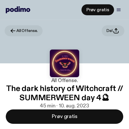
Prøv gratis
All Offense.
Del
All Offense.
The dark history of Witchcraft //
SUMMERWEEN day 4🔮
45 min · 10. aug. 2023
Prøv gratis