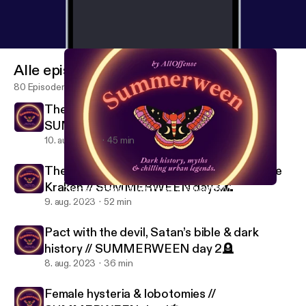
Alle episoder
80 Episoder
The dark history of Witchcraft //
SUMMERWEEN day 4🔮
10. aug. 2023
45 min
The dark history of sirens, ghostships & the
Kraken // SUMMERWEEN day3🌊
The dark history of Witchcraft // SUMMERWEEN day 4🔮
All Offense.
9. aug. 2023
52 min
Pact with the devil, Satan’s bible & dark
history // SUMMERWEEN day 2🪦
8. aug. 2023
36 min
Female hysteria & lobotomies //