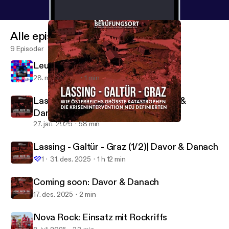
Alle episoder
9 Episoder
Leute, wir müssen reden!
28. mars 2026
1 min
Lassing - Galtür - Graz (2/2)| Davor &
Danach
27. jan. 2026
58 min
Coming soon: Davor & Danach
Am Berufungsort
Lassing - Galtür - Graz (1/2)| Davor & Danach
💜
1
31. des. 2025
1 h 12 min
Coming soon: Davor & Danach
17. des. 2025
2 min
Nova Rock: Einsatz mit Rockriffs