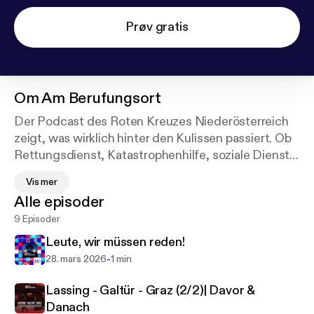
Prøv gratis
Om
Am Berufungsort
Der Podcast des Roten Kreuzes Niederösterreich
zeigt, was wirklich hinter den Kulissen passiert. Ob
Rettungsdienst, Katastrophenhilfe, soziale Dienste
oder wegweisende Innovationen wie Telemedizin –
Vis mer
jede Folge nimmt dich mit zu den spannendsten
Alle episoder
Einsätzen und Projekten. Mit authentischen Vor-
9 Episoder
Ort-Reportagen und Interviews liefert der Podcast
exklusive Einblicke in eine Arbeit, die zählt.
Leute, wir müssen reden!
-
28. mars 2026
1 min
Lassing - Galtür - Graz (2/2)| Davor &
Danach