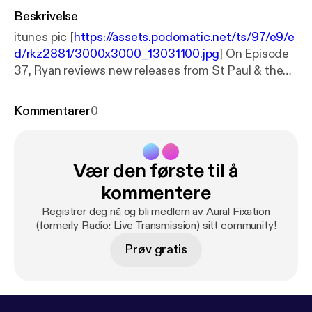
Beskrivelse
itunes pic [
https://assets.podomatic.net/ts/97/e9/e
d/rkz2881/3000x3000_13031100.jpg
] On Episode
37, Ryan reviews new releases from St Paul & the
Broken Bones, Clutch, The Night Game, and Pig
Destroyer.
Kommentarer
0
Vær den første til å
kommentere
Registrer deg nå og bli medlem av Aural Fixation
(formerly Radio: Live Transmission) sitt community!
Prøv gratis