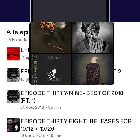
Alle episoder
55 Episoder
EPISODE 41
21. april 2019
38 min
EPISODE FORTY- BEST OF 2018, PT. 2
10. jan. 2019
1 h 2 min
EPISODE THIRTY-SEVEN- RELEASES FOR 9/7/18
Aural Fixation (formerly Radio: Live Transmission)
EPISODE THIRTY-NINE- BEST OF 2018
(PT. 1)
21. des. 2018
59 min
EPISODE THIRTY-EIGHT- RELEASES FOR
10/12 + 10/26
30. nov. 2018
35 min