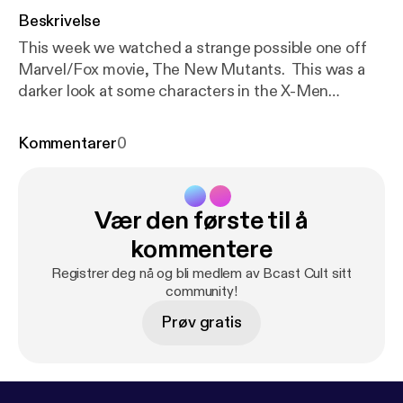
Beskrivelse
This week we watched a strange possible one off
Marvel/Fox movie, The New Mutants. This was a
darker look at some characters in the X-Men
universe, that we found quite enjoyable. Please to
enjoy. For anyone interested in the fantastic
Kommentarer
0
Jhonen Vasquez shirts, check them out here.
http
s://zogicorp.threadless.com/
Vær den første til å
kommentere
Registrer deg nå og bli medlem av Bcast Cult sitt
community!
Prøv gratis