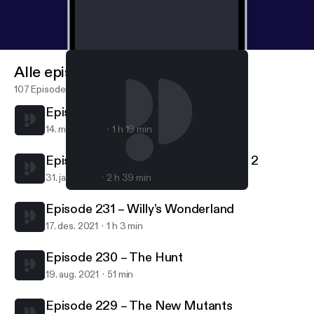
Alle episoder
107 Episoder
Episode 233 – Shang Chi
14. mars 2022
1 h 19 min
Episode 232 – First Blood/Gremlins 2
31. jan. 2022
2 h 39 min
Episode 229 – The New Mutants
Bcast Cult
Episode 231 – Willy’s Wonderland
17. des. 2021
1 h 3 min
Episode 230 – The Hunt
19. aug. 2021
51 min
Episode 229 – The New Mutants