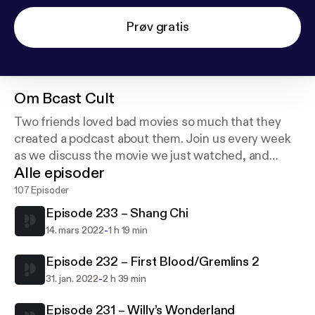
Prøv gratis
Om
Bcast Cult
Two friends loved bad movies so much that they
created a podcast about them. Join us every week
as we discuss the movie we just watched, and
Alle episoder
news about movies that are coming out.
107 Episoder
Episode 233 – Shang Chi
-
14. mars 2022
1 h 19 min
Episode 232 – First Blood/Gremlins 2
-
31. jan. 2022
2 h 39 min
Episode 231 – Willy’s Wonderland