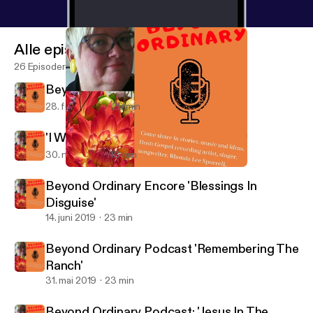
Alle episoder
26 Episoder
Beyond Ordinary: 'Power In A Name'
28. feb. 2020
29 min
'I Want To Run Away!'
30. nov. 2019
18 min
'I Want To Run Away!'
Beyond Ordinary
Beyond Ordinary Encore 'Blessings In
Disguise'
14. juni 2019
23 min
Beyond Ordinary Podcast 'Remembering The
Ranch'
31. mai 2019
23 min
Beyond Ordinary Podcast: 'Jesus In The