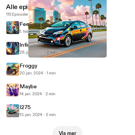
Alle episoder
115 Episoder
Feeling Just Fine
1. feb. 2024
1 min
Infinite
28. jan. 2024
2 min
I275
YogaBen10
Froggy
20. jan. 2024
1 min
Maybe
14. jan. 2024
2 min
I275
13. jan. 2024
2 min
Vis mer