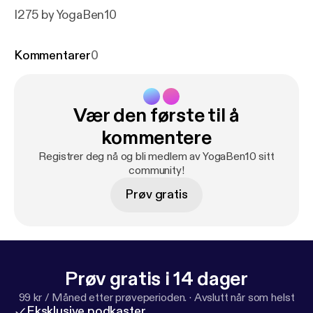
I275 by YogaBen10
Kommentarer
0
Vær den første til å
kommentere
Registrer deg nå og bli medlem av YogaBen10 sitt
community!
Prøv gratis
Prøv gratis i 14 dager
99 kr / Måned etter prøveperioden.
·
Avslutt når som helst
Eksklusive podkaster