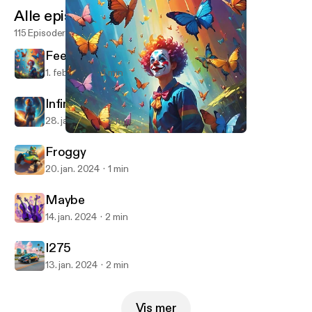
Alle episoder
115 Episoder
Feeling Just Fine
1. feb. 2024
1 min
Infinite
28. jan. 2024
2 min
Feeling Just Fine
YogaBen10
Froggy
20. jan. 2024
1 min
Maybe
14. jan. 2024
2 min
I275
13. jan. 2024
2 min
Vis mer