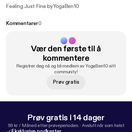
Feeling Just Fine by YogaBen10
Kommentarer
0
Vær den første til å
kommentere
Registrer deg nå og bli medlem av YogaBen10 sitt
community!
Prøv gratis
Prøv gratis i 14 dager
99 kr / Måned etter prøveperioden.
·
Avslutt når som helst
Eksklusive podkaster