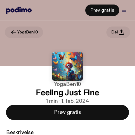
Prøv gratis
YogaBen10
Del
YogaBen10
Feeling Just Fine
1 min · 1. feb. 2024
Prøv gratis
Beskrivelse