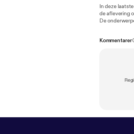
In deze laatste
de aflevering 
De onderwerpen
bespreking van
nieuwjaar.
Kommentarer
Regi