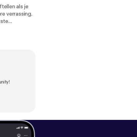
tellen als je
re verrassing.
tste
l een zalig
nity!