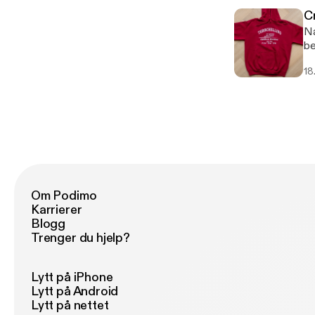
C
Na
be
En
18
cr
Ha
Om Podimo
Karrierer
Blogg
Trenger du hjelp?
Lytt på iPhone
Lytt på Android
Lytt på nettet