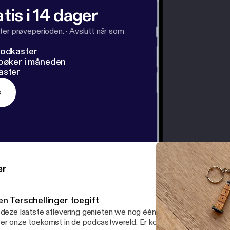
tis i 14 dager
ter prøveperioden.
·
Avslutt når som
podkaster
dbøker i måneden
aster
s
er
en Terschellinger toegift
 deze laatste aflevering genieten we nog één keer van Terschellin
er onze toekomst in de podcastwereld. Er komen nog enkele nieuw