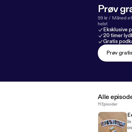
Prøv gra
99 kr / Måned et
helst
Eksklusive 
20 timer ly
Gratis podk
Prøv grati
Alle episod
11 Episoder
E
In
ov