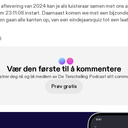
 aflevering van 2024 kan je als luisteraar samen met ons af
om 23:11:08 instart. Daarnaast komen we met een bijzonde
 gaan alle kanten op, van een eindejaarsquiz tot een laa
 de het rattenprobleem. We wensen iedereen in ieder geva
0
Vær den første til å kommentere
strer deg nå og bli medlem av De Terschelling Podcast sitt commu
Prøv gratis