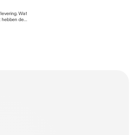
levering. Wat
at hebben de
 de tijd om de
aakt met