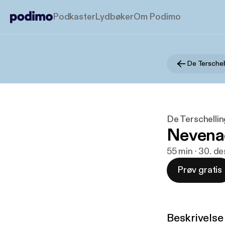
Podkaster
Lydbøker
Om Podimo
De Terschel
De Terschelli
Nevenac
55 min · 30. d
Prøv gratis
Beskrivelse