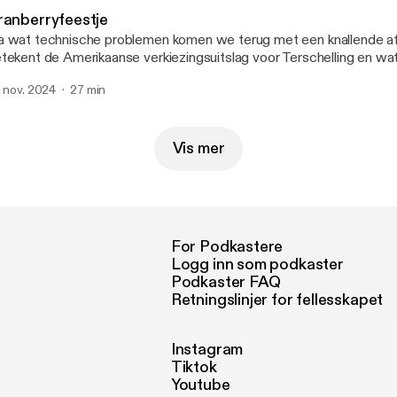
ranberryfeestje
 wat technische problemen komen we terug met een knallende af
tekent de Amerikaanse verkiezingsuitslag voor Terschelling en w
gelsen het prachteiland ooit aangedaan? We nemen eindelijk goed
. nov. 2024
27 min
anberry te bewonderen en Sjors heeft het een en ander meegem
lloween.
Vis mer
For Podkastere
Logg inn som podkaster
Podkaster FAQ
Retningslinjer for fellesskapet
Instagram
Tiktok
Youtube