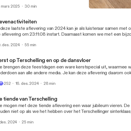
rwijl we terugblikken op ons Terschellinger avontuur. Op de valre
. mars 2025
30 min
t eerst gebruik van sound effects... En tot slot – de vergeten sho
Nevenactiviteiten
ar Goes Junior!
De Terschelling Podcast
evenactiviteiten
 deze laatste aflevering van 2024 kan je als luisteraar samen met on
 aflevering om 23:11:08 instart. Daarnaast komen we met een bijz
rrassing. De onderwerpen gaan alle kanten op, van een eindejaarsq
. des. 2024
55 min
atste bespreking van de het rattenprobleem. We wensen iedereen i
n zalig nieuwjaar.
erst op Terschelling en op de dansvloer
 brengen deze feestdagen een ware kerstspecial uit, waarmee w
derdoen aan alle andere media. Je kan deze aflevering daarom o
t een van de warme kerstdagen om met de familie te genieten van
😂
252
16. des. 2024
28 min
zelligheid. Niet alleen onze eigen kerstervaringen komen aan bod,
uke kerstige activiteiten die Terschelling deze winter te bieden hee
e tiende van Terschelling
 mogen met deze tiende aflevering een waar jubileum vieren. De 
uden niet op als we het hebben over het Terschellinger sinterklaas
ve podcast. Het is ook tijd om terug te kijken op het ontstaan van D
 des. 2024
25 min
dcast.