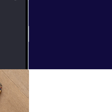
g. We denken na
tjes voorbij,