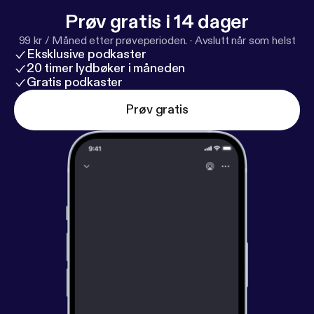
Prøv gratis i 14 dager
99 kr / Måned etter prøveperioden.
·
Avslutt når som helst
Eksklusive podkaster
20 timer lydbøker i måneden
Gratis podkaster
Prøv gratis