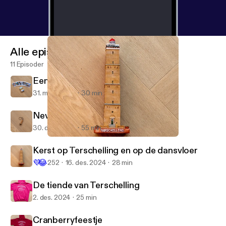
Alle episoder
11 Episoder
Een Terschellinger toegift
31. mars 2025
30 min
Nevenactiviteiten
30. des. 2024
55 min
Kerst op Terschelling en op de dansvloer
De Terschelling Podcast
Kerst op Terschelling en op de dansvloer
💜
😂
252
16. des. 2024
28 min
De tiende van Terschelling
2. des. 2024
25 min
Cranberryfeestje