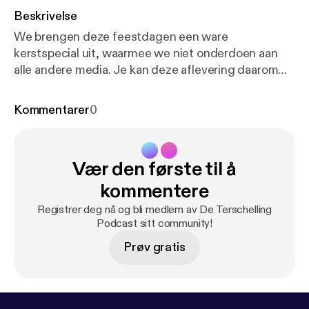
Beskrivelse
We brengen deze feestdagen een ware
kerstspecial uit, waarmee we niet onderdoen aan
alle andere media. Je kan deze aflevering daarom
ook goed bewaren tot een van de warme
kerstdagen om met de familie te genieten van
Kommentarer
0
Terschellingse gezelligheid. Niet alleen onze eigen
kerstervaringen komen aan bod, maar ook de leuke
kerstige activiteiten die Terschelling deze winter te
Vær den første til å
bieden heeft.
kommentere
Registrer deg nå og bli medlem av De Terschelling
Podcast sitt community!
Prøv gratis