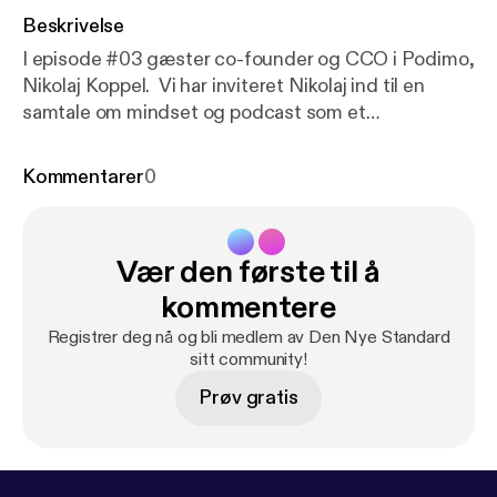
Beskrivelse
I episode #03 gæster co-founder og CCO i Podimo,
Nikolaj Koppel. Vi har inviteret Nikolaj ind til en
samtale om mindset og podcast som et
kommercielt medie. Sammen taler vi om, hvordan
holdet bag Podimo har formået at opdyrke et
Kommentarer
0
internationalt betalingsmarked, for podcast.
www.dennyestandard.dk/nikolaj-koppel
Vær den første til å
kommentere
Registrer deg nå og bli medlem av Den Nye Standard
sitt community!
Prøv gratis