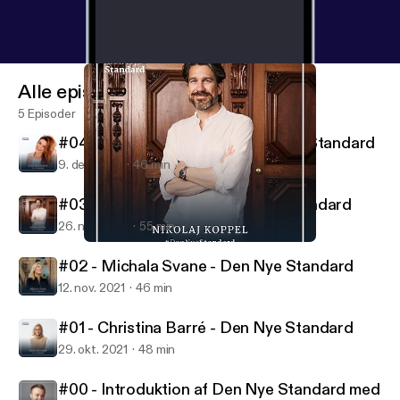
Alle episoder
5 Episoder
#04 - Ditte Julie Jensen - Den Nye Standard
9. des. 2021
46 min
#03 - Nikolaj Koppel - Den Nye Standard
26. nov. 2021
55 min
#03 - Nikolaj Koppel - Den Nye Standard
Den Nye Standard
#02 - Michala Svane - Den Nye Standard
12. nov. 2021
46 min
#01 - Christina Barré - Den Nye Standard
29. okt. 2021
48 min
#00 - Introduktion af Den Nye Standard med