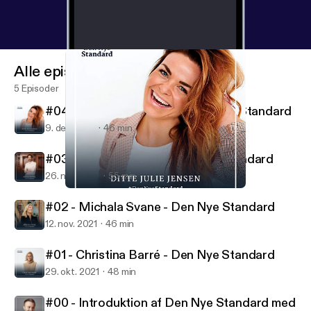
Alle episoder
5 Episoder
#04 - Ditte Julie Jensen - Den Nye Standard
9. des. 2021
46 min
#03 - Nikolaj Koppel - Den Nye Standard
26. nov. 2021
55 min
#04 - Ditte Julie Jensen - Den Nye Standard
Den Nye Standard
#02 - Michala Svane - Den Nye Standard
12. nov. 2021
46 min
#01 - Christina Barré - Den Nye Standard
29. okt. 2021
48 min
#00 - Introduktion af Den Nye Standard med