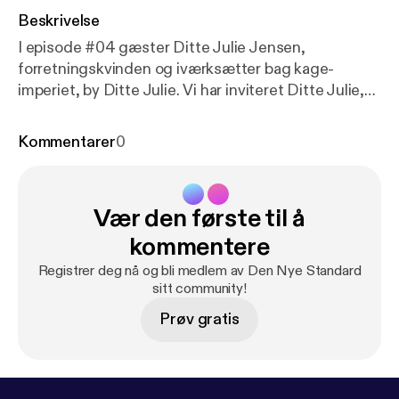
Beskrivelse
I episode #04 gæster Ditte Julie Jensen,
forretningskvinden og iværksætter bag kage-
imperiet, by Ditte Julie. Vi har inviteret Ditte Julie,
ind i studiet til en samtale om mental sundhed og
personlig branding. Vi har en samtale om hvordan
Kommentarer
0
hun har brugt Den store bagedyst som springbræt
til at udfolde sig som forretningskvinde.
www.dennyestandard.dk/ditte-julie-jensen
Vær den første til å
kommentere
Registrer deg nå og bli medlem av Den Nye Standard
sitt community!
Prøv gratis