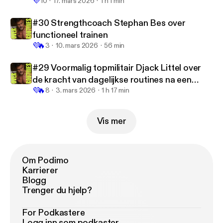
💜
10
17. mars 2026
1 h 1 min
#30 Strengthcoach Stephan Bes over
functioneel trainen
💜
🔥
3
10. mars 2026
56 min
#29 Voormalig topmilitair Djack Littel over
de kracht van dagelijkse routines na een
💜
🔥
ernstig ongeluk
8
3. mars 2026
1 h 17 min
Vis mer
Om Podimo
Karrierer
Blogg
Trenger du hjelp?
For Podkastere
Logg inn som podkaster