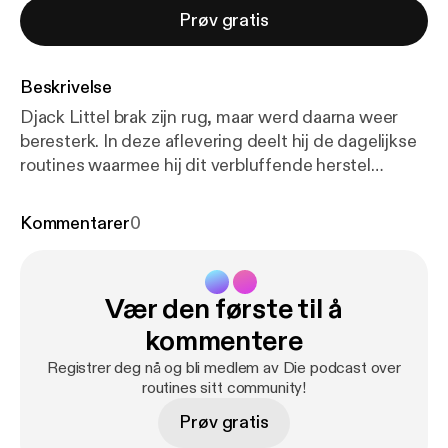
Prøv gratis
Beskrivelse
Djack Littel brak zijn rug, maar werd daarna weer
beresterk. In deze aflevering deelt hij de dagelijkse
routines waarmee hij dit verbluffende herstel
“bouwde”.] Productie: MIDDLE CHILD MEDIA. [
htt
ps://instagram.com/middle_child_media?igshid=Ym
Kommentarer
0
MyMTA2M2Y=
] ----------------------------------------
Hosted on Acast. See acast.com/privacy [
https://ac
ast.com/privacy
] for more information.
Vær den første til å
kommentere
Registrer deg nå og bli medlem av Die podcast over
routines sitt community!
Prøv gratis