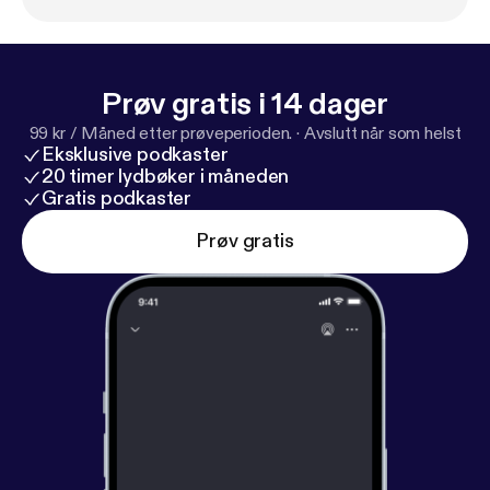
Prøv gratis i 14 dager
99 kr / Måned etter prøveperioden.
·
Avslutt når som helst
Eksklusive podkaster
20 timer lydbøker i måneden
Gratis podkaster
Prøv gratis