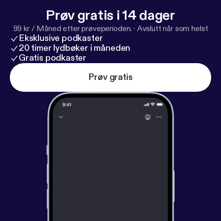
Prøv gratis i 14 dager
99 kr / Måned etter prøveperioden.
·
Avslutt når som helst
Eksklusive podkaster
20 timer lydbøker i måneden
Gratis podkaster
Prøv gratis