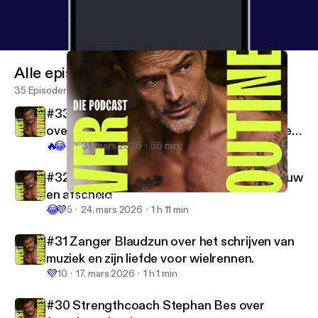
Alle episoder
35 Episoder
#33 Hardloopfenomeen Dafne Schippers
over de offers die ze bracht om de beste ter
🔥
😂
wereld te worden
3
31. mars 2026
56 min
#32 Uitvaartverzorger Iede Hoorn over rouw
en afscheid
#30 Strengthcoach Stephan Bes over functioneel trainen
Die podcast over routines
😂
💜
5
24. mars 2026
1 h 11 min
#31 Zanger Blaudzun over het schrijven van
muziek en zijn liefde voor wielrennen.
💜
10
17. mars 2026
1 h 1 min
#30 Strengthcoach Stephan Bes over