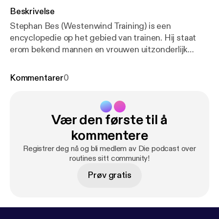
Beskrivelse
Stephan Bes (Westenwind Training) is een
encyclopedie op het gebied van trainen. Hij staat
erom bekend mannen en vrouwen uitzonderlijk
sterk te maken. In deze aflevering deelt hij zijn visie
op functioneel trainen. ---------------------------------
Kommentarer
0
------- Hosted on Acast. See acast.com/privacy [
htt
ps://acast.com/privacy
] for more information.
Vær den første til å
kommentere
Registrer deg nå og bli medlem av Die podcast over
routines sitt community!
Prøv gratis