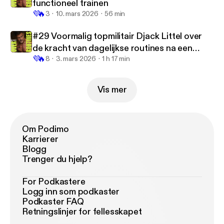
functioneel trainen
💜
🔥
3
10. mars 2026
56 min
#29 Voormalig topmilitair Djack Littel over
de kracht van dagelijkse routines na een
💜
🔥
ernstig ongeluk
8
3. mars 2026
1 h 17 min
Vis mer
Om Podimo
Karrierer
Blogg
Trenger du hjelp?
For Podkastere
Logg inn som podkaster
Podkaster FAQ
Retningslinjer for fellesskapet