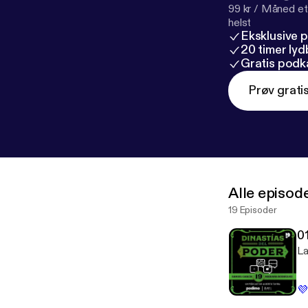
99 kr / Måned et
helst
Eksklusive 
20 timer ly
Gratis podk
Prøv grati
Alle episod
19 Episoder
0
La
💜