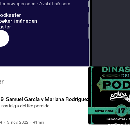
ter prøveperioden.
·
Avslutt når som
podkaster
dbøker i måneden
aster
s
er
19: Samuel García y Mariana Rodríguez, segunda parte
 nostalgia del like perdido.
4
9. nov. 2022
41 min
017: Silvia Pinal y Tulio H