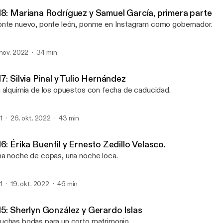
Dinastías del Poder
18: Mariana Rodríguez y Samuel García, primera parte
nte nuevo, ponte león, ponme en Instagram como gobernador.
 nov. 2022
34 min
7: Silvia Pinal y Tulio Hernández
 alquimia de los opuestos con fecha de caducidad.
1
26. okt. 2022
43 min
6: Érika Buenfil y Ernesto Zedillo Velasco.
a noche de copas, una noche loca.
1
19. okt. 2022
46 min
15: Sherlyn González y Gerardo Islas
chas bodas para un corto matrimonio.