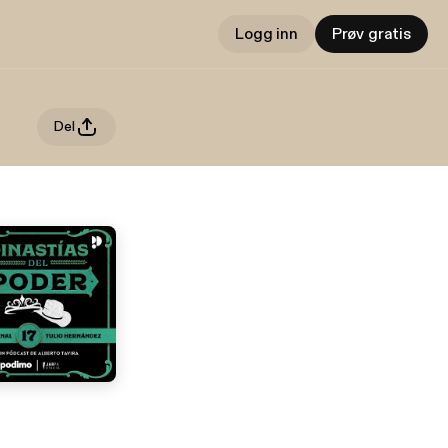
Logg inn
Prøv gratis
Del