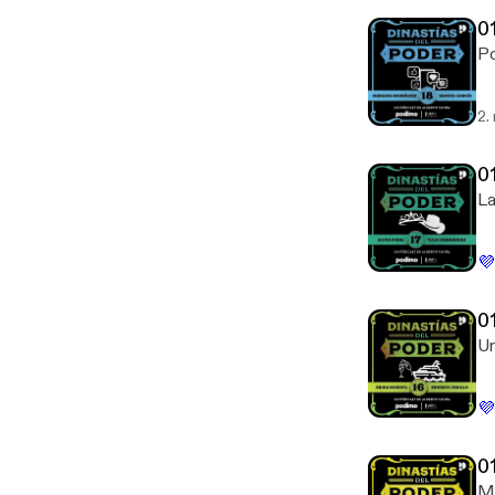
0
Po
2.
01
La
💜
01
Un
💜
0
Mu