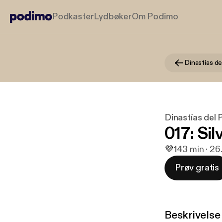
Podkaster
Lydbøker
Om Podimo
Dinastías de
Dinastías del
017: Sil
💜
1
43 min · 26
Prøv gratis
Beskrivelse