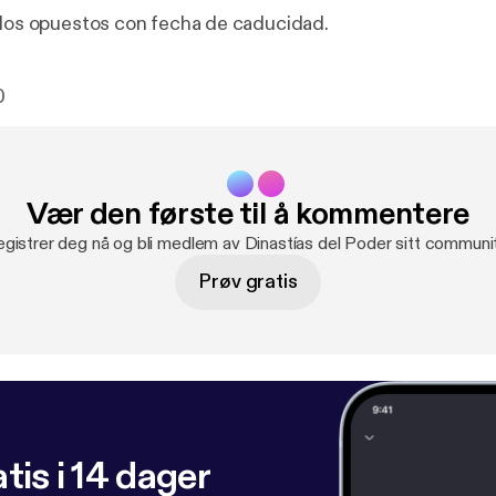
 los opuestos con fecha de caducidad.
0
Vær den første til å kommentere
gistrer deg nå og bli medlem av Dinastías del Poder sitt communi
Prøv gratis
tis i 14 dager