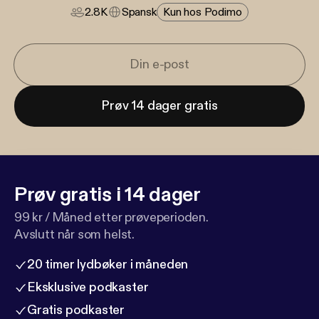
2.8K
Spansk
Kun hos Podimo
Prøv 14 dager gratis
Prøv gratis i 14 dager
99 kr / Måned etter prøveperioden.
Avslutt når som helst.
20 timer lydbøker i måneden
Eksklusive podkaster
Gratis podkaster