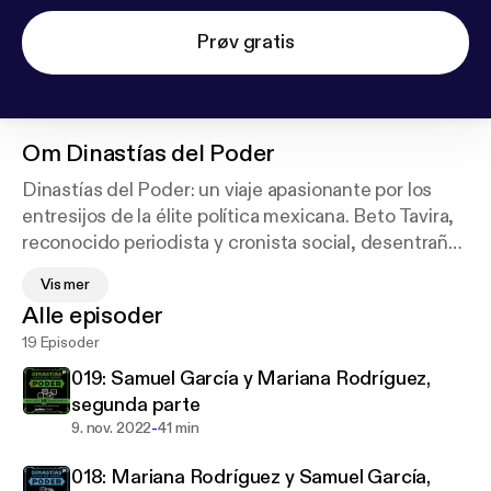
Prøv gratis
Om
Dinastías del Poder
Dinastías del Poder: un viaje apasionante por los
entresijos de la élite política mexicana. Beto Tavira,
reconocido periodista y cronista social, desentraña
las historias ocultas que han moldeado el destino de
Vis mer
México. Desde matrimonios estratégicos hasta
Alle episoder
escándalos mediáticos, este podcast revela cómo
19 Episoder
el amor y el poder se entrelazan en las altas esferas.
Con una narrativa cautivadora, Tavira expone la
019: Samuel García y Mariana Rodríguez,
fusión única entre el mundo del espectáculo y la
segunda parte
política, desenmascarando las aspiraciones
-
9. nov. 2022
41 min
dinásticas que emulan a las monarquías europeas.
018: Mariana Rodríguez y Samuel García,
Cada episodio promete intriga, traición y