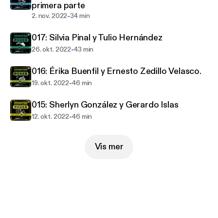
primera parte
revelaciones sorprendentes, ofreciendo una mirada
-
2. nov. 2022
34 min
íntima a los privilegios heredados y las alianzas que
han definido generaciones. Sumérgete en Dinastías
017: Silvia Pinal y Tulio Hernández
del Poder y descubre los secretos mejor guardados
-
26. okt. 2022
43 min
de las familias más influyentes de México.
016: Érika Buenfil y Ernesto Zedillo Velasco.
-
19. okt. 2022
46 min
015: Sherlyn González y Gerardo Islas
-
12. okt. 2022
46 min
Vis mer