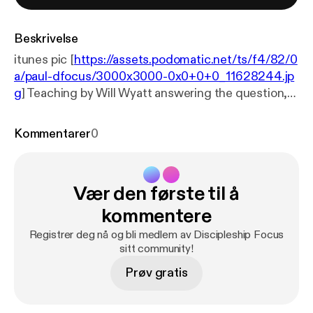
Beskrivelse
itunes pic [
https://assets.podomatic.net/ts/f4/82/0
a/paul-dfocus/3000x3000-0x0+0+0_11628244.jp
g
] Teaching by Will Wyatt answering the question,
How Do I Know if My Faith is Growing? (From Ch. 11
of "Discovery: God's Answers to Our Deepest
Kommentarer
0
Questions" Order at
http://dfocus.org/shop/
)
Vær den første til å
kommentere
Registrer deg nå og bli medlem av Discipleship Focus
sitt community!
Prøv gratis