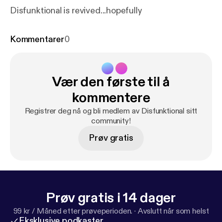
Disfunktional is revived...hopefully
Kommentarer
0
Vær den første til å
kommentere
Registrer deg nå og bli medlem av Disfunktional sitt
community!
Prøv gratis
Prøv gratis i 14 dager
99 kr / Måned etter prøveperioden.
·
Avslutt når som helst
Eksklusive podkaster