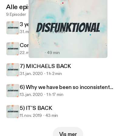
Alle episoder
9 Episoder
3 years later....
31. mars 2023
1 h 3 min
Coronacation
22. mai 2020
49 min
5) IT'S BACK
Disfunktional
7) MICHAELS BACK
31. jan. 2020
1 h 2 min
6) Why we have been so inconsistent...
13. jan. 2020
1 h 17 min
5) IT'S BACK
11. nov. 2019
43 min
Vis mer