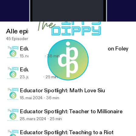
Alle episoder
45 Episoder
Educator Spotlight: Dr. Kate Anderson Foley
15. nov. 2024
38 min
Educator Spotlight: Rt.Invests
23. juli 2024
25 min
Educator Spotlight: Teacher to Millionaire
The Ippy Dippy
Educator Spotlight: Math Love Siu
18. mai 2024
36 min
Educator Spotlight: Teacher to Millionaire
28. mars 2024
25 min
Educator Spotlight: Teaching to a Riot