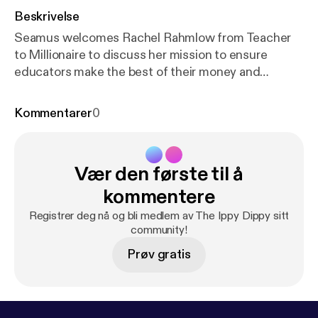
Beskrivelse
Seamus welcomes Rachel Rahmlow from Teacher
to Millionaire to discuss her mission to ensure
educators make the best of their money and
become financially secure in their careers. Rachel
also shares insights into her life, her practice,
Kommentarer
0
professional development, and where she goes for
inspiration. Also mentioned in this episode are
Instagram accounts; @eastnash.teacher,
Vær den første til å
@funny_math_teacher, @TeacherFinancialPlanner,
@TheMathGuru, and @pgliljedahl.
kommentere
Registrer deg nå og bli medlem av The Ippy Dippy sitt
community!
Prøv gratis