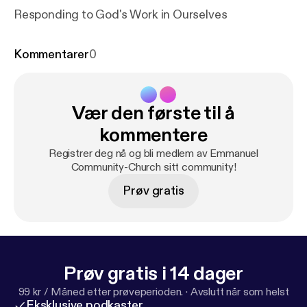
Responding to God's Work in Ourselves
Kommentarer
0
Vær den første til å
kommentere
Registrer deg nå og bli medlem av Emmanuel
Community-Church sitt community!
Prøv gratis
Prøv gratis i 14 dager
99 kr / Måned etter prøveperioden.
·
Avslutt når som helst
Eksklusive podkaster