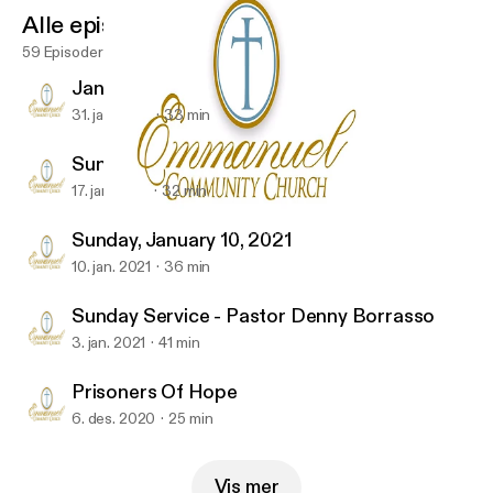
Alle episoder
59 Episoder
January 31, 2021
31. jan. 2021
33 min
Sunday Service 01-17-2021
17. jan. 2021
32 min
January 31, 2021
Emmanuel Community-Church
Sunday, January 10, 2021
10. jan. 2021
36 min
Sunday Service - Pastor Denny Borrasso
3. jan. 2021
41 min
Prisoners Of Hope
6. des. 2020
25 min
Vis mer