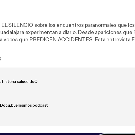
L SILENCIO sobre los encuentros paranormales que los 
Guadalajara experimentan a diario. Desde apariciones q
sta voces que PREDICEN ACCIDENTES. Esta entrevista
staciones son EVITADAS por los empleados durante turno
NES de seguridad que han sido CONFISCADAS. Descubr
2
erráneos actúan como PORTALES para entidades que N
E NOSOTROS.
e historia saludo doQ
 Docu,buenísimos podcast