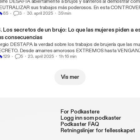
erre DESAFÍA abiertamente a brujos y santeros al demostrar cóm
UTRALIZAR sus trabajos más poderosos. En esta CONTROVERS
🔥
vela técnicas de magia nórdica PROHIBIDAS que combinadas con
85
3
30. april 2025
39 min
CUDO IMPENETRABLE contra ataques psíquicos. Sus afirmaci
nerado AMENAZAS de practicantes de magia negra que ven sus
6. Los secretos de un brujo: Lo que las mujeres piden a 
ENAZADOS. ¿Es posible que la energía positiva sea más PODE
us consecuencias
 rituales oscuros?
rgio DESTAPA la verdad sobre los trabajos de brujería que las muj
ECRETO. Desde amarres amorosos EXTREMOS hasta VENGAN
🔥
STROZAN vidas enteras. Esta entrevista ha sido DENUNCIADA 
129
5
23. april 2025
1 h 16 min
ministas por exponer prácticas que muchas prefieren mantener 
 brujo revela las CONSECUENCIAS KÁRMICAS que nadie te advie
tas prácticas pueden VOLVERSE CONTRA quien las solicita de 
Vis mer
ERRORÍFICAS.
For Podkastere
Logg inn som podkaster
Podkaster FAQ
Retningslinjer for fellesskapet