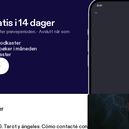
tis i 14 dager
ter prøveperioden.
·
Avslutt når som
podkaster
dbøker i måneden
aster
s
er
0. Tarot y ángeles: Cómo contacté con tu ángel guardián 