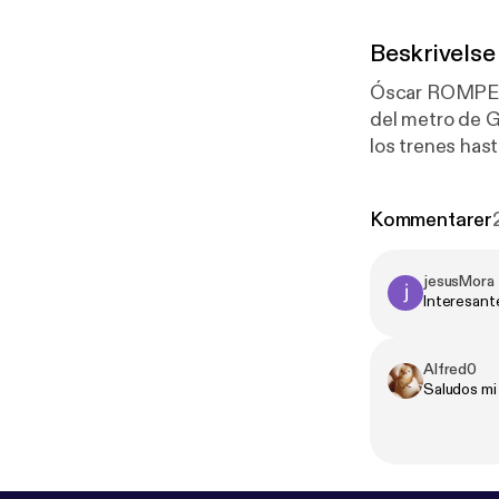
Beskrivelse
Óscar ROMPE E
del metro de 
los trenes ha
qué ciertas e
las GRABACIO
Kommentarer
túneles subt
ESTAR ENTR
jesusMora
Interesant
Alfred0
Saludos mi