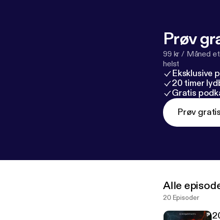
Prøv gra
99 kr / Måned et
helst
Eksklusive 
20 timer ly
Gratis podk
Prøv grati
Alle episod
20 Episoder
2