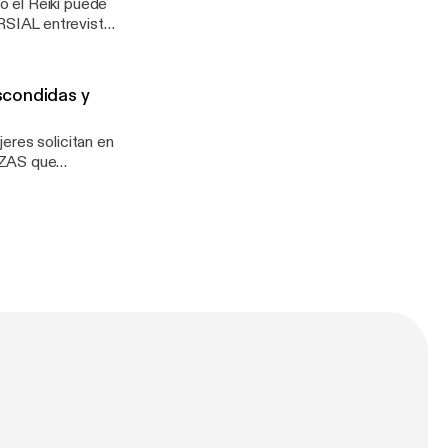
o el Reiki puede
IAL entrevista,
 Reiki crean un
ones han
 negocios
escondidas y
ROSA que siglos
eres solicitan en
ZAS que
por colectivos
en las SOMBRAS.
rte y por qué
maneras