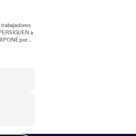
trabajadores
ue PERSIGUEN a
 EXPONE por
s nocturnos y
e por qué los
O DEBERÍAN