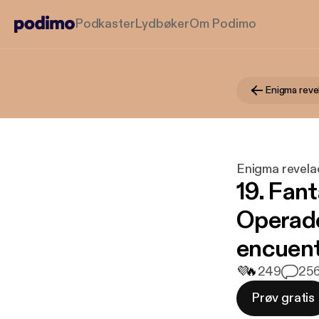
Podkaster
Lydbøker
Om Podimo
Enigma reve
Enigma revel
19. Fan
Operado
encuent
💜
🔥
249
2
56
Prøv gratis