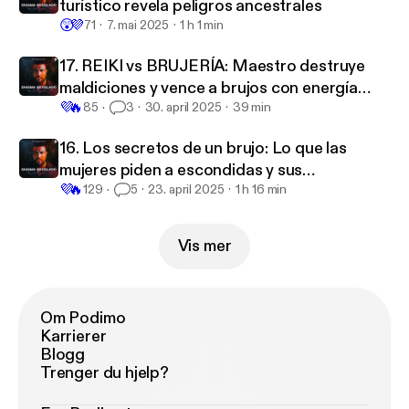
turístico revela peligros ancestrales
😲
💜
71
7. mai 2025
1 h 1 min
17. REIKI vs BRUJERÍA: Maestro destruye
maldiciones y vence a brujos con energía
💜
🔥
pura
85
3
30. april 2025
39 min
16. Los secretos de un brujo: Lo que las
mujeres piden a escondidas y sus
💜
🔥
consecuencias
129
5
23. april 2025
1 h 16 min
Vis mer
Om Podimo
Karrierer
Blogg
Trenger du hjelp?