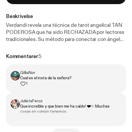
Beskrivelse
Verdandi revela una técnica de tarot angelical TAN
PODEROSA que ha sido RECHAZADA por lectores
tradicionales. Su método para conectar con ángeles
guardianes ha provocado MANIFESTACIONES
FÍSICAS durante sesiones grabadas. En esta
Kommentarer
5
entrevista, expone por qué muchas personas están
ENERGÉTICAMENTE BLOQUEADAS por traumas
GilliaNor
de VIDAS PASADAS y cómo su técnica ha
Cual es el insta de la señora?
LIBERADO a clientes de depresiones
1
RESISTENTES a medicamentos. ¿Por qué los
psiquiatras están tan NERVIOSOS con sus
JulietaFeroz
resultados?
Que increíble y que bien me ha caído! ❤️✨ Muchas
cosas en común tenemos.