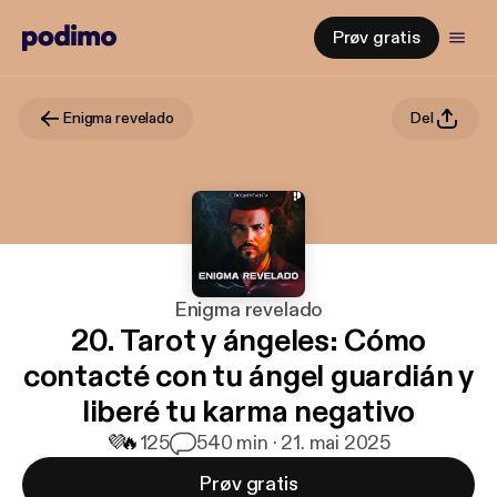
Prøv gratis
Enigma revelado
Del
Enigma revelado
20. Tarot y ángeles: Cómo
contacté con tu ángel guardián y
liberé tu karma negativo
💜
🔥
125
5
40 min · 21. mai 2025
Prøv gratis