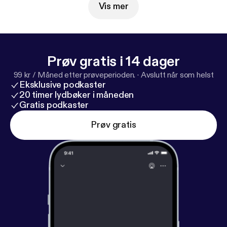
Vis mer
Prøv gratis i 14 dager
99 kr / Måned etter prøveperioden.
·
Avslutt når som helst
Eksklusive podkaster
20 timer lydbøker i måneden
Gratis podkaster
Prøv gratis