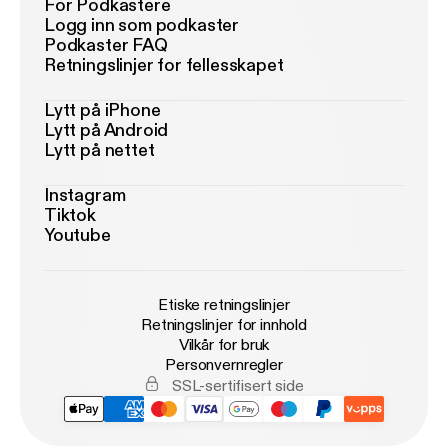
For Podkastere
Logg inn som podkaster
Podkaster FAQ
Retningslinjer for fellesskapet
Lytt på iPhone
Lytt på Android
Lytt på nettet
Instagram
Tiktok
Youtube
Etiske retningslinjer
Retningslinjer for innhold
Vilkår for bruk
Personvernregler
SSL-sertifisert side