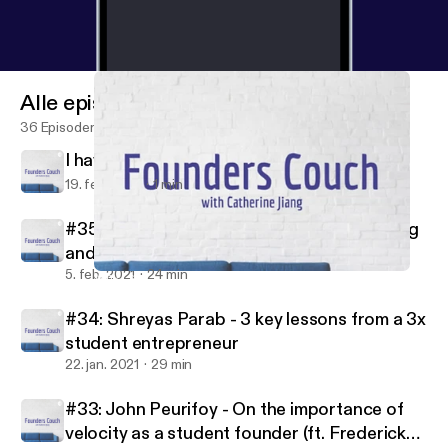
Alle episoder
36 Episoder
I have some news
19. feb. 2021
1 min
#35: Michael Broughton - On great pitching
and being backed by Jay-Z
5. feb. 2021
24 min
Why I started Founders Couch, and where I hope it will go
Founders Couch
#34: Shreyas Parab - 3 key lessons from a 3x
student entrepreneur
22. jan. 2021
29 min
#33: John Peurifoy - On the importance of
velocity as a student founder (ft. Frederick