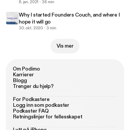
Daso from Forbes)
8. jan. 2021
38 min
Why I started Founders Couch, and where I
hope it will go
30. okt. 2020
3 min
Vis mer
Om Podimo
Karrierer
Blogg
Trenger du hjelp?
For Podkastere
Logg inn som podkaster
Podkaster FAQ
Retningslinjer for fellesskapet
Lytt på iPhone