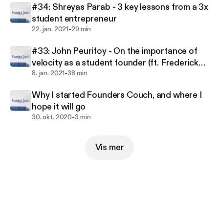
#34: Shreyas Parab - 3 key lessons from a 3x
student entrepreneur
-
22. jan. 2021
29 min
#33: John Peurifoy - On the importance of
velocity as a student founder (ft. Frederick
-
Daso from Forbes)
8. jan. 2021
38 min
Why I started Founders Couch, and where I
hope it will go
-
30. okt. 2020
3 min
Vis mer