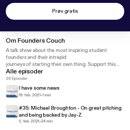
Prøv gratis
Om
Founders Couch
A talk show about the most inspiring student
founders and their intrepid
journeys of starting their own thing. Support this
Alle episoder
https://anchor.fm/founderscouch/support
36 Episoder
I have some news
-
19. feb. 2021
1 min
#35: Michael Broughton - On great pitching
and being backed by Jay-Z
-
5. feb. 2021
24 min