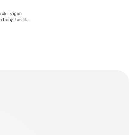
ruk i krigen
 benyttes til
olitiet. Jan Otto
ter enorm
 billig drone til
esforbunds