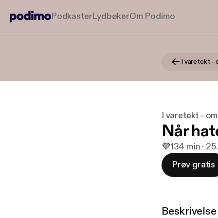
Podkaster
Lydbøker
Om Podimo
I varetekt - 
I varetekt - om 
Når hat
💜
1
34 min · 25
Prøv gratis
Beskrivelse