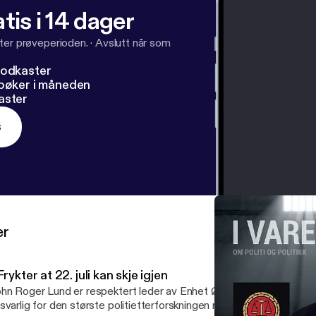
tis i 14 dager
ter prøveperioden.
·
Avslutt når som
podkaster
dbøker i måneden
aster
s
er
Frykter at 22. juli kan skje igjen
hn Roger Lund er respektert leder av Enhet Øst i Oslo Politidistrik
svarlig for den største politietterforskningen noensinne etter terro