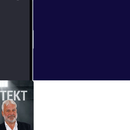
t. Han var også
ren i Oslo og på