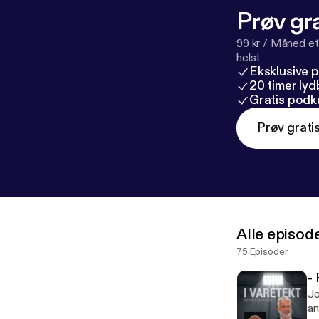
Prøv gra
99 kr / Måned et
helst
Eksklusive 
20 timer ly
Gratis podk
Prøv grati
Alle episod
75 Episoder
- 
Jo
an