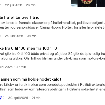
øya 22. juli i 2011. - Norge er et åpent samfunn, og jeg frykter at t

1
22. juli 2026
26 min
usomhet kan treffe oss igjen, sier han "I varetekt".
Når hatet tar overhånd
I varetekt - om politi og pol
år hatet tar overhånd
 av landets fremste eksperter på hatkriminalitet, politioverbetjen
eistein og seniorrådgiver Carina Riborg Holter, forteller hvor skille
m er innenfor ytringsfriheten og hva som regnes som hatkriminalite
1
25. juni 2026
34 min
ke fra 0 til 100, men fra 100 til 0
vet gikk fra 0 til 100 både privat og på jobb. Så gikk det plutselig fra
 alvorlig ulykke. Ole Trillhus ble lam under utrykning som motorsykk
ittende humør og ukuelig vilje har han kjempet seg tilbake og jobb
 juni 2026
47 min
osent som forebygger i Drammen.
annen som må holde hodet kaldt
rs Lilleby er fersk i rollen som beredskapsdirektør i Politidirektor
llast som leder av kontraterroravdelingen i Politiets sikkerhetstje
m tidligere sjef for Forsvarets spesialkommando er han vant til å h
😲
2
30. april 2026
21 min
itiske situasjoner. - Politiet er dimensjonert for å håndtere alvorlige
edstid og oppover i krisespekteret, beroliger han.