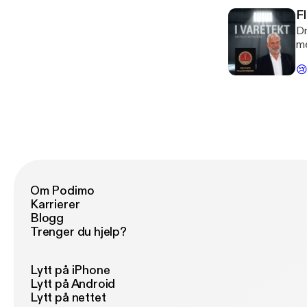
F
Dr
me
ov

Jo
ku
30
se
Om Podimo
Karrierer
Blogg
Trenger du hjelp?
Lytt på iPhone
Lytt på Android
Lytt på nettet