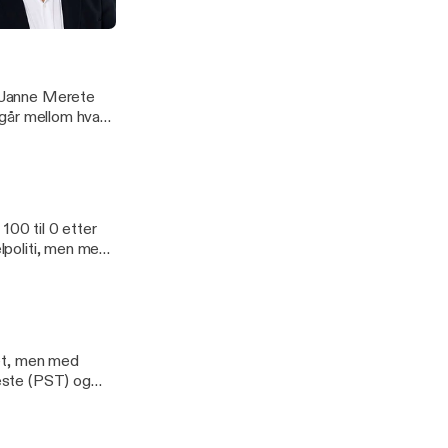
errorens
itikk
t Janne Merete
t går mellom hva
t.
 100 til 0 etter
elpoliti, men med
er i dag 50
atet, men med
neste (PST) og
olde hodet kaldt i
 hendelser i