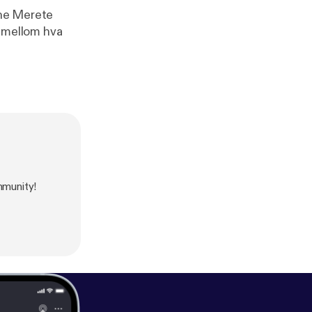
nne Merete
r mellom hva
mmunity!