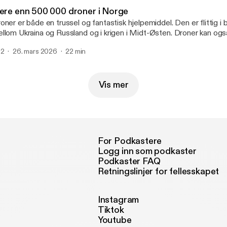
lere enn 500 000 droner i Norge
oner er både en trussel og fantastisk hjelpemiddel. Den er flittig i b
llom Ukraina og Russland og i krigen i Midt-Østen. Droner kan også
ervåking og sabotasje, men er også et uvurderlig hjelpemiddel for p

2
26. mars 2026
22 min
hansen på Nasjonalt Beredskapssenter er antidronesjef og besit
nnskap: - I øyeblikket er det flere enn 500 000 droner i Norge, og en
00 kroner kan i teorien lamme en flyplass, sier han i Politiets Fell
neste podkast.
Vis mer
For Podkastere
Logg inn som podkaster
Podkaster FAQ
Retningslinjer for fellesskapet
Instagram
Tiktok
Youtube