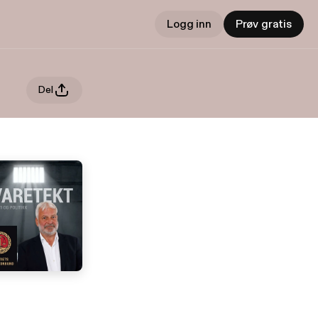
Logg inn
Prøv gratis
Del