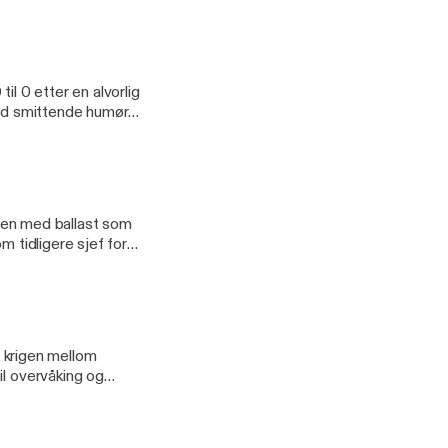
til 0 etter en alvorlig
med smittende humør
om forebygger i
, men med ballast som
m tidligere sjef for
tuasjoner. - Politiet
 krisespekteret,
i krigen mellom
il overvåking og
 Johansen på
 - I øyeblikket er
kan i teorien lamme en