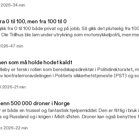
sfriheten og hva som regnes som hatkriminalitet.
-
i 2026
34 min
ra 0 til 100, men fra 100 til 0
ikk fra 0 til 100 både privat og på jobb. Så gikk det plutselig fra 100 
. Ole Trillhus ble lam under utrykning som motorsykkelpoliti, men 
elig vilje har han kjempet seg tilbake og jobber i dag 50 prosent s
-
 2026
47 min
en.
en som må holde hodet kaldt
illeby er fersk i rollen som beredskapsdirektør i Politidirektoratet
av kontraterroravdelingen i Politiets sikkerhetstjeneste (PST) og so
rets spesialkommando er han vant til å holde hodet kaldt i kritiske si
-
il 2026
21 min
ensjonert for å håndtere alvorlige hendelser i fredstid og oppover i
ger han.
 enn 500 000 droner i Norge
 er både en trussel og fantastisk hjelpemiddel. Den er flittig i bruk 
a og Russland og i krigen i Midt-Østen. Droner kan også benyttes t
sje, men er også et uvurderlig hjelpemiddel for politiet. Jan Otto
-
rs 2026
22 min
alt Beredskapssenter er antidronesjef og besitter enorm kunnskap:
ere enn 500 000 droner i Norge, og en billig drone til 3000 kroner 