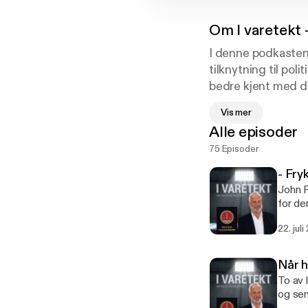
Om
I varetekt 
I denne podkasten,
tilknytning til poli
bedre kjent med de 
politikken og sam
Vis mer
virkeligheten.
Alle episoder
75 Episoder
- Fryk
John R
for de
2011. 
22. jul
sier ha
Når h
To av 
og sen