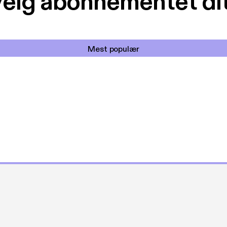
elg abonnementet di
Mest populær