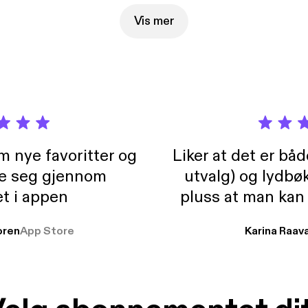
ss, sier han i Politiets Fellesforbunds seneste podkast.
Vis mer
m nye favoritter og
Liker at det er bå
re seg gjennom
utvalg) og lydbø
t i appen
pluss at man kan
og lydbøker atski
ren
App Store
Karina Raav