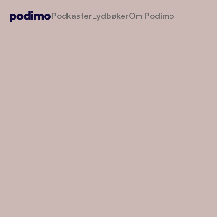
Podkaster
Lydbøker
Om Podimo