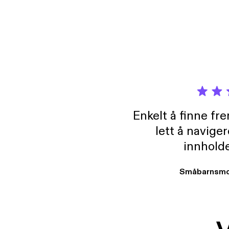
flypla
Enkelt å finne fre
lett å navige
innholde
Småbarnsmo