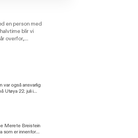
ned en person med
halvtime blir vi
år overfor,
historiene fra
n var også ansvarlig
 Utøya 22. juli i
kan treffe oss igjen,
nne Merete Breistein
va som er innenfor