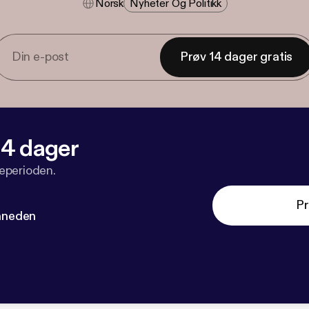
Norsk
Nyheter Og Politikk
Prøv 14 dager gratis
 14 dager
veperioden.
Pr
måneden