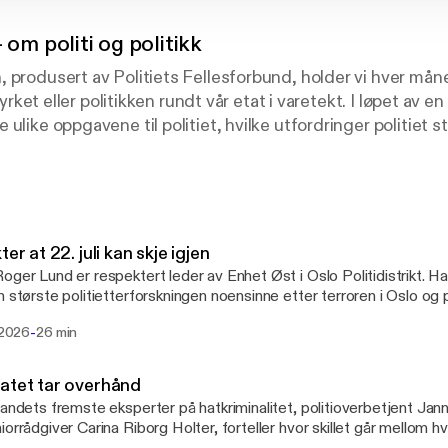
- om politi og politikk
 produsert av Politiets Fellesforbund, holder vi hver må
tiyrket eller politikken rundt vår etat i varetekt. I løpet av en 
ulike oppgavene til politiet, hvilke utfordringer politiet st
funnsoppdraget og ikke minst de gode og spennende politi
ter at 22. juli kan skje igjen
oger Lund er respektert leder av Enhet Øst i Oslo Politidistrikt. Ha
n største politietterforskningen noensinne etter terroren i Oslo og på
- Norge er et åpent samfunn, og jeg frykter at terrorens grusomhet 
-
i 2026
26 min
n "I varetekt".
atet tar overhånd
landets fremste eksperter på hatkriminalitet, politioverbetjent Ja
iorrådgiver Carina Riborg Holter, forteller hvor skillet går mellom h