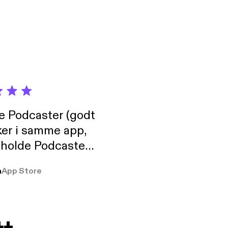
de Podcaster (godt
ker i samme app,
 holde Podcaster
lt i biblioteket.
a
App Store