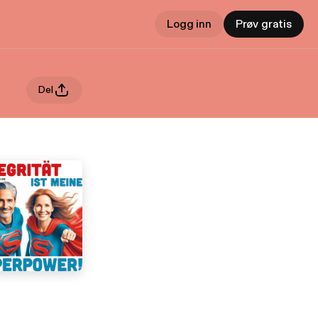
Logg inn
Prøv gratis
Del