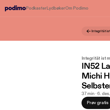
Podkaster
Lydbøker
Om Podimo
Integrität i
Integrität ist
IN52 Lan
Michi H
Selbste
37 min · 6. des
Prøv gratis