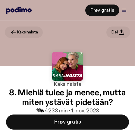
Prøv gratis
Kaksinaista
Del
Kaksinaista
8. Miehiä tulee ja menee, mutta
miten ystävät pidetään?
💜
🔥
42
38 min · 1. nov. 2023
Prøv gratis