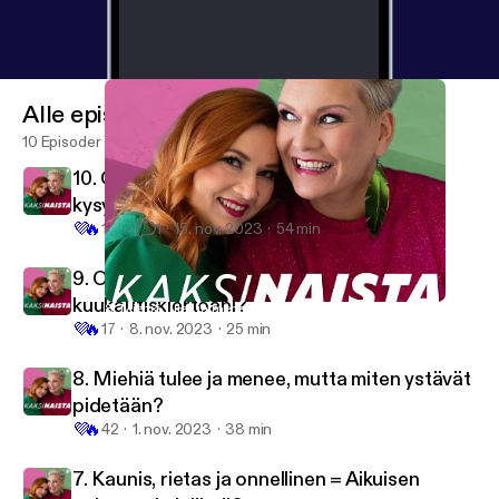
Alle episoder
10 Episoder
10. Q & A: “En olis ite välttämättä viitsinyt
kysyä näitä joltain podcast-hostilta”
💜
🔥
161
1
15. nov. 2023
54 min
9. Olenko huono nainen, kun en tunne
kuukautiskiertoani?
8. Miehiä tulee ja menee, mutta miten ystävät pidetään?
Kaksinaista
💜
🔥
17
8. nov. 2023
25 min
8. Miehiä tulee ja menee, mutta miten ystävät
pidetään?
💜
🔥
42
1. nov. 2023
38 min
7. Kaunis, rietas ja onnellinen = Aikuisen