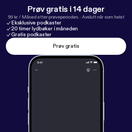
Prøv gratis i 14 dager
99 kr / Måned etter prøveperioden.
·
Avslutt når som helst
Eksklusive podkaster
20 timer lydbøker i måneden
Gratis podkaster
Prøv gratis