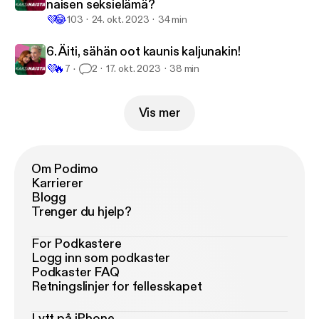
naisen seksielämä?
💜
😂
103
24. okt. 2023
34 min
6. Äiti, sähän oot kaunis kaljunakin!
💜
🔥
7
2
17. okt. 2023
38 min
Vis mer
Om Podimo
Karrierer
Blogg
Trenger du hjelp?
For Podkastere
Logg inn som podkaster
Podkaster FAQ
Retningslinjer for fellesskapet
Lytt på iPhone