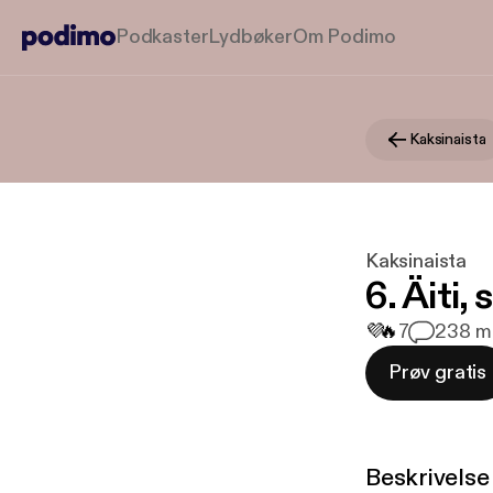
Podkaster
Lydbøker
Om Podimo
Kaksinaista
Kaksinaista
6. Äiti,
💜
🔥
7
2
38 mi
Prøv gratis
Beskrivelse