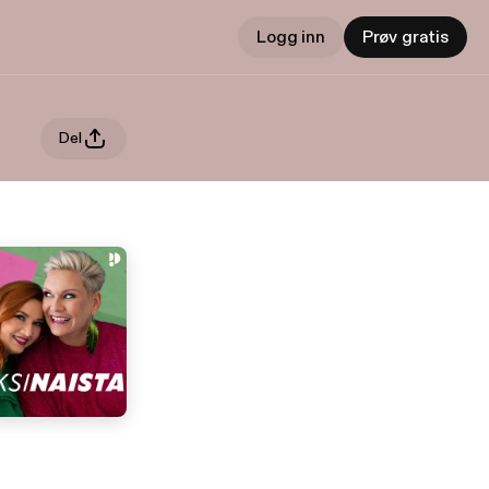
Logg inn
Prøv gratis
Del