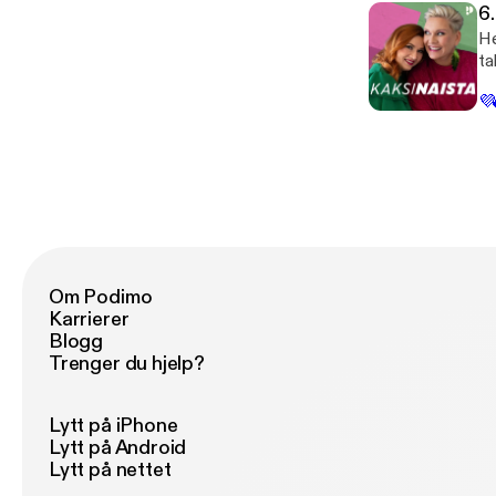
Sa
6.
ko
He
si
ta
ja
suu
myö
💜
ri
sa
av
sa
käs
ju
ta
Om Podimo
Karrierer
Blogg
Trenger du hjelp?
Lytt på iPhone
Lytt på Android
Lytt på nettet