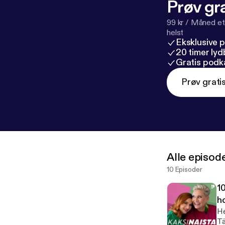
Prøv gra
99 kr / Måned et
helst
Eksklusive 
20 timer ly
Gratis podk
Prøv grati
Alle episod
10 Episoder
10
ho
He
Tä