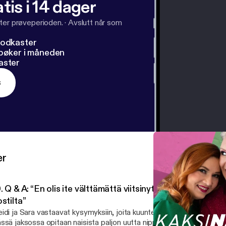
tis i 14 dager
ter prøveperioden.
·
Avslutt når som
podkaster
dbøker i måneden
aster
s
er
. Q & A: “En olis ite välttämättä viitsinyt kysyä näitä jolt
stilta”
idi ja Sara vastaavat kysymyksiin, joita kuuntelijat lähettivät Instag
ssä jaksossa opitaan naisista paljon uutta nippelitietoa, jota ei vält