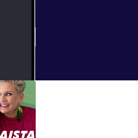
ain podcast-
ramin kautta!
tämättä oltaisi