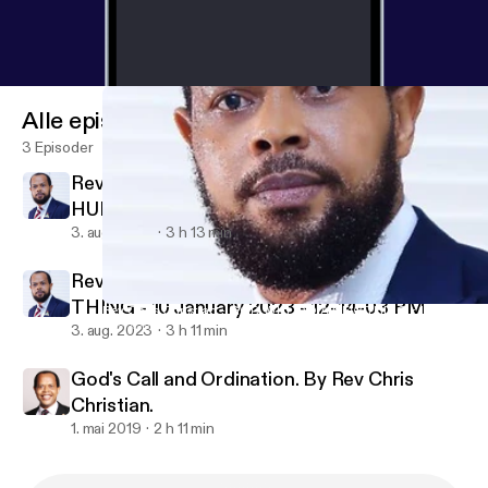
Alle episoder
3 Episoder
Rev. Chris Christian - REDEEMED BY THE
HUMAN VALUE OF JESUS - 17 January
2023 - 12-04-42 PM
3. aug. 2023
3 h 13 min
Rev Chris Christian - GOD WILL DO A NEW
THING - 10 January 2023 - 12-14-03 PM
Rev Chris Christian - GOD WILL DO A NEW THING - 10 January
Rev. Chris Christian
3. aug. 2023
3 h 11 min
God's Call and Ordination. By Rev Chris
Christian.
1. mai 2019
2 h 11 min