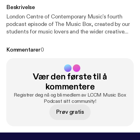
Beskrivelse
London Centre of Contemporary Music's fourth
podcast episode of The Music Box, created by our
students for music lovers and the wider creative
community. Featured artists: Bandini with new
release 'Small Room' EP Interview with Esmeralda
Kommentarer
0
Conde Ruiz (Musical Director of The Bridge-Choral
Piece for Tate Modern) www.lccm.org.uk
Vær den første til å
kommentere
Registrer deg nå og bli medlem av LCCM Music Box
Podcast sitt community!
Prøv gratis