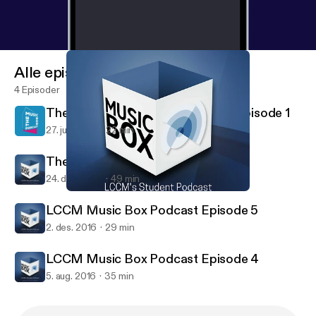
Alle episoder
4 Episoder
The Music Box Podcast Series 2 Episode 1
27. juni 2017
22 min
The Music Box Podcast Episode 6
24. des. 2016
49 min
LCCM Music Box Podcast Episode 4
LCCM Music Box Podcast
LCCM Music Box Podcast Episode 5
2. des. 2016
29 min
LCCM Music Box Podcast Episode 4
5. aug. 2016
35 min