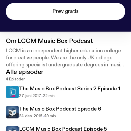
Prøv gratis
Om
LCCM Music Box Podcast
LCCM is an independent higher education college
for creative people. We are the only UK college
offering specialist undergraduate degrees in music,
Alle episoder
words and code along with a postgraduate degree
in creative entrepreneurship.
4 Episoder
The Music Box Podcast Series 2 Episode 1
-
27. juni 2017
22 min
The Music Box Podcast Episode 6
-
24. des. 2016
49 min
LCCM Music Box Podcast Episode 5