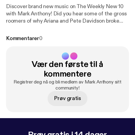
Discover brand new music on The Weekly New 10
with Mark Anthony! Did you hear some of the gross
roomers of why Ariana and Pete Davidson broke
up? Plus Rhianna said NO to the Superbowl
performance and has her fans split... all that and
Kommentarer
0
more on The Weekly New 10!
Vær den første til å
kommentere
Registrer deg nå og bli medlem av Mark Anthony sitt
community!
Prøv gratis
Prøv gratis i 14 dager