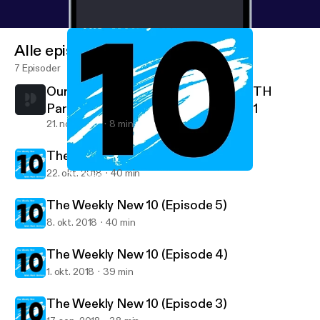
Alle episoder
7 Episoder
Our Gun Laws Are A Joke: Blame BOTH
Parties | An Independent's Mind Ep. 1
21. nov. 2019
8 min
The Weekly New 10 (Episode 6)
22. okt. 2018
40 min
The Weekly New 10 (Episode 6)
Mark Anthony
The Weekly New 10 (Episode 5)
8. okt. 2018
40 min
The Weekly New 10 (Episode 4)
1. okt. 2018
39 min
The Weekly New 10 (Episode 3)