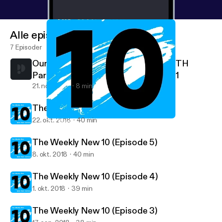
Alle episoder
7 Episoder
Our Gun Laws Are A Joke: Blame BOTH
Parties | An Independent's Mind Ep. 1
21. nov. 2019
8 min
The Weekly New 10 (Episode 6)
22. okt. 2018
40 min
The Weekly New 10 (Episode 3)
Mark Anthony
The Weekly New 10 (Episode 5)
8. okt. 2018
40 min
The Weekly New 10 (Episode 4)
1. okt. 2018
39 min
The Weekly New 10 (Episode 3)