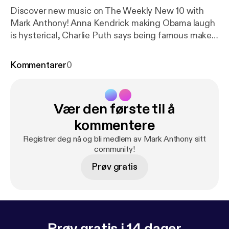
Discover new music on The Weekly New 10 with
Mark Anthony! Anna Kendrick making Obama laugh
is hysterical, Charlie Puth says being famous makes
his social life hard and Mark has a conspiracy theory
about Justin Bieber's most recent press cycle.
Kommentarer
0
Vær den første til å
kommentere
Registrer deg nå og bli medlem av Mark Anthony sitt
community!
Prøv gratis
Prøv gratis i 14 dager