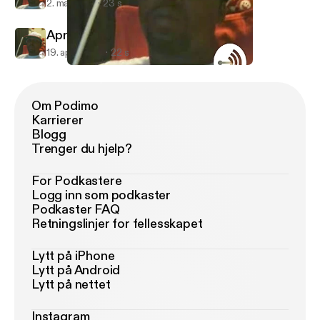
2. mai 2018
23 s
April 19, 2018
19. april 2018
22 s
After noon 🌎
Marx Payne
Om Podimo
Karrierer
Blogg
Trenger du hjelp?
For Podkastere
Logg inn som podkaster
Podkaster FAQ
Retningslinjer for fellesskapet
Lytt på iPhone
Lytt på Android
Lytt på nettet
Instagram