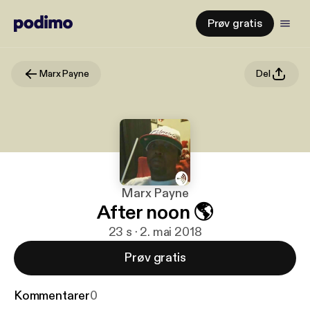
Prøv gratis
Marx Payne
Del
Marx Payne
After noon 🌎
23 s · 2. mai 2018
Prøv gratis
Kommentarer
0