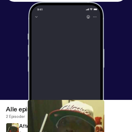
Alle episoder
2 Episoder
After noon 🌎